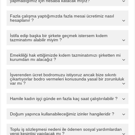
yapmadığımız için hesaba katacak mıyız?
Fazla çalışma yaptığımızda fazla mesai ücretimiz nasıl
hesaplanır ?
İstifa edip başka bir şirkete geçmek istersem kıdem
tazminatımı alabilir miyim ?
Emekliliği hak ettiğimizde kıdem tazminatımızı şirketten mi
kurumdan mı alacağız ?
İşverenden ücret bodromuzu istiyoruz ancak bize sıkıntı
çıkartıyorlar bodro vermeleri konusunda yasal bir zorunluluk
var mı ?
Hamile kadın işçi günde en fazla kaç saat çalıştırılabilir ?
Doğum yapınca kullanabileceğimiz izinler hangileridir ?
Toplu iş sözleşmesi nedeni ile ödenen sosyal yardımlardan
vergi kesintisi yapılacak mı ?